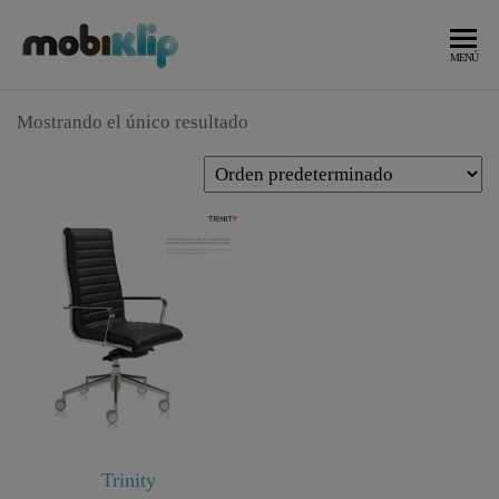
Saltar
al
Mobiliario
MOBIKLIP
MENÚ
Industrial
contenido
Mostrando el único resultado
Trinity