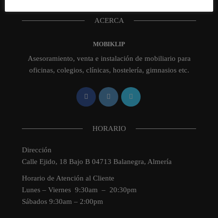
ACERCA
MOBIKLIP
Asesoramiento, venta e instalación de mobiliario para
oficinas, colegios, clínicas, hostelería, gimnasios etc.
HORARIO
Dirección
Calle Ejido, 18 Bajo B 04713 Balanegra, Almería
Horario de Atención al Cliente
Lunes – Viernes 9:30am – 20:30pm
Sábados 9:30am – 2:00pm