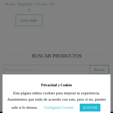
Brands
,
Megablock
,
Oficinas
,
Sill
as
Leer más
BUSCAR PRODUCTOS
Buscar
Buscar
por:
Privacidad y Cookies
CATEGORÍAS DE PRODUCTO
Esta página utiliza cookies para mejorar tu experiencia.
Selecciona una categoría
Asumiremos que estás de acuerdo con esto, pero si no, puedes
salir si lo deseas.
Configurar Cookie
ACEPTAR