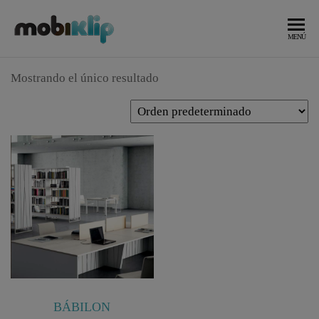
Saltar
al
Mobiliario
MOBIKLIP
MENÚ
Industrial
contenido
Mostrando el único resultado
BÁBILON