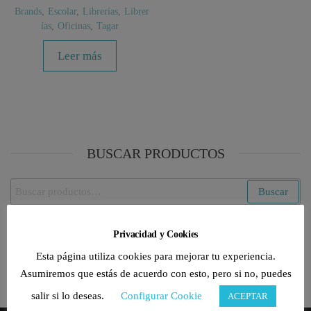
Brands
,
Escolar
,
Librerías
,
Librer
ías
,
Oficinas
,
Tagar
Leer más
BUSCAR PRODUCTOS
Buscar
Buscar
por:
Privacidad y Cookies
CATEGORÍAS DE PRODUCTO
Esta página utiliza cookies para mejorar tu experiencia.
Selecciona una categoría
Asumiremos que estás de acuerdo con esto, pero si no, puedes
salir si lo deseas.
Configurar Cookie
ACEPTAR