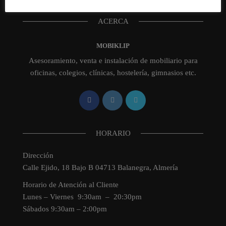
ACERCA
MOBIKLIP
Asesoramiento, venta e instalación de mobiliario para
oficinas, colegios, clínicas, hostelería, gimnasios etc.
HORARIO
Dirección
Calle Ejido, 18 Bajo B 04713 Balanegra, Almería
Horario de Atención al Cliente
Lunes – Viernes 9:30am – 20:30pm
Sábados 9:30am – 2:00pm