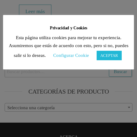
Leer más
Privacidad y Cookies
Esta página utiliza cookies para mejorar tu experiencia.
Asumiremos que estás de acuerdo con esto, pero si no, puedes
BUSCAR PRODUCTOS
salir si lo deseas.
Configurar Cookie
ACEPTAR
Buscar
Buscar
por:
CATEGORÍAS DE PRODUCTO
Selecciona una categoría
ACERCA