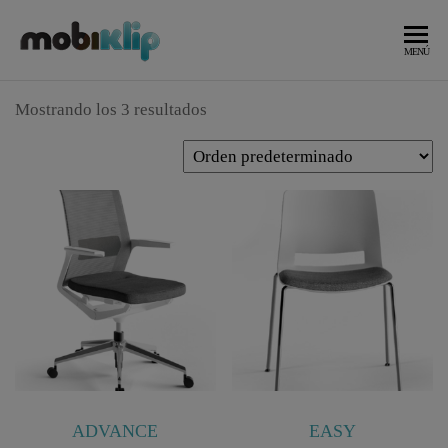
Saltar
al
Mobiliario
MOBIKLIP
MENÚ
Industrial
contenido
Mostrando los 3 resultados
ADVANCE
EASY