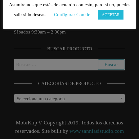
Asumiremos que estás de acuerdo con esto, pero si no, puedes
Calle Ejido, 18 Bajo B 04713 Balanegra, Almería
salir si lo deseas.
Configurar Cookie
ACEPTAR
Horario de Atención al Cliente
Lunes – Viernes 9:30am – 20:30pm
Sábados 9:30am – 2:00pm
BUSCAR PRODUCTO
Buscar:
CATEGORÍAS DE PRODUCTO
Selecciona una categoría
MobiKlip © Copyright 2019. Todos los derechos
reservados. Site built by
www.sanniasistudio.com