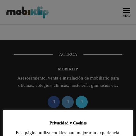
Saltar
al
Mobiliario
MOBIKLIP
MENÚ
Industrial
contenido
ACERCA
MOBIKLIP
Asesoramiento, venta e instalación de mobiliario para
oficinas, colegios, clínicas, hostelería, gimnasios etc.
HORARIO
Privacidad y Cookies
Esta página utiliza cookies para mejorar tu experiencia.
Dirección