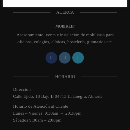
ACERCA
MOBIKLIP
Asesoramiento, venta e instalación de mobiliario para
oficinas, colegios, clínicas, hostelería, gimnasios etc.
HORARIO
Dirección
Calle Ejido, 18 Bajo B 04713 Balanegra, Almería
Horario de Atención al Cliente
Lunes – Viernes 9:30am – 20:30pm
Sábados 9:30am – 2:00pm