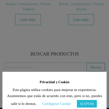
Brands
,
Complementos
,
Nomon
,
Brands
,
Complementos
,
Nomon
,
Toalleros
Rejoles
Leer más
Leer más
BUSCAR PRODUCTOS
Buscar
Buscar
por:
Privacidad y Cookies
CATEGORÍAS DE PRODUCTO
Esta página utiliza cookies para mejorar tu experiencia.
Nomon
×
Asumiremos que estás de acuerdo con esto, pero si no, puedes
salir si lo deseas.
Configurar Cookie
ACEPTAR