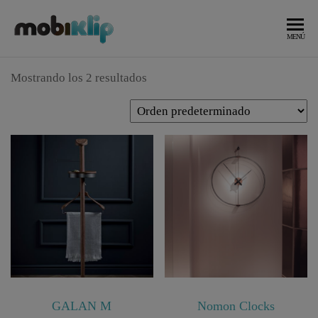
Saltar
al
Mobiliario
MOBIKLIP
MENÚ
Industrial
contenido
Mostrando los 2 resultados
GALAN M
Nomon Clocks