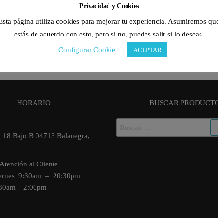
Privacidad y Cookies
Esta página utiliza cookies para mejorar tu experiencia. Asumiremos qu
estás de acuerdo con esto, pero si no, puedes salir si lo deseas.
Configurar Cookie
ACEPTAR
HORARIO
BUSCAR PRODUCT
Buscar:
o, 18 Bajo B 04713 Balanegra,
Atención al Cliente
iernes 9:30am – 20:30pm
:30am – 2:00pm