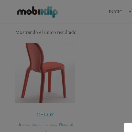
Saltar
al
INICIO
A
Mobiliario
MOBIKLIP
Industrial
contenido
Mostrando el único resultado
CHLOÉ
Brands
,
Escolar
,
mesas
,
Plust
,
sill
as