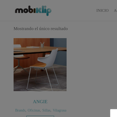
Saltar
al
INICIO
A
Mobiliario
MOBIKLIP
Industrial
contenido
Mostrando el único resultado
ANGIE
Brands
,
Oficinas
,
Sillas
,
Vilagrasa