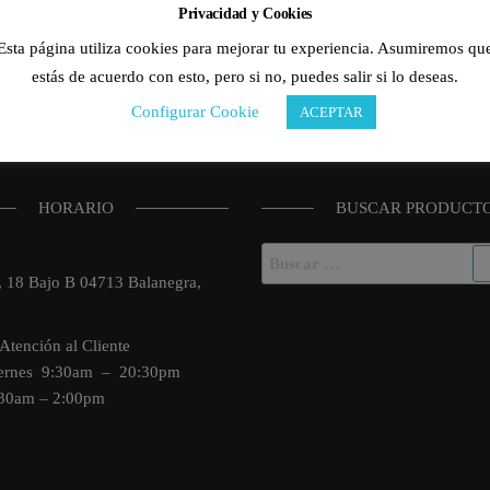
Privacidad y Cookies
Esta página utiliza cookies para mejorar tu experiencia. Asumiremos qu
estás de acuerdo con esto, pero si no, puedes salir si lo deseas.
Configurar Cookie
ACEPTAR
HORARIO
BUSCAR PRODUCT
Buscar:
o, 18 Bajo B 04713 Balanegra,
Atención al Cliente
iernes 9:30am – 20:30pm
:30am – 2:00pm