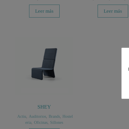
Leer más
Leer más
SHEY
Actiu
,
Auditorios
,
Brands
,
Hostel
eria
,
Oficinas
,
Sillones