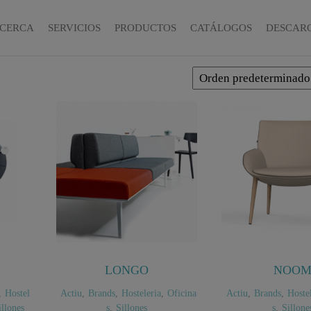
CERCA
SERVICIOS
PRODUCTOS
CATÁLOGOS
DESCAR
LONGO
NOO
,
Hostel
Actiu
,
Brands
,
Hosteleria
,
Oficina
Actiu
,
Brands
,
Hostel
illones
s
,
Sillones
s
,
Sillone