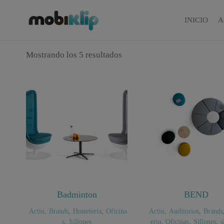
Saltar
al
INICIO
A
Mobiliario
MOBIKLIP
Industrial
contenido
Mostrando los 5 resultados
Badminton
BEND
Actiu
,
Brands
,
Hosteleria
,
Oficina
Actiu
,
Auditorios
,
Brands
s
,
Sillones
eria
,
Oficinas
,
Sillones
,
s