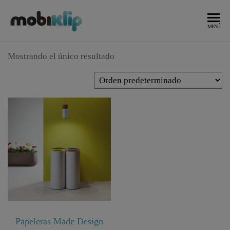
Saltar
al
Mobiliario
MOBIKLIP
MENÚ
Industrial
contenido
Mostrando el único resultado
Papeleras Made Design