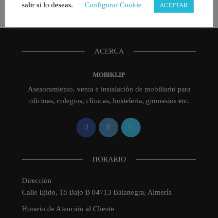
Selecciona una categoría
salir si lo deseas.
Configurar Cookie
ACEPTAR
ACERCA
MOBIKLIP
Asesoramiento, venta e instalación de mobiliario para
oficinas, colegios, clínicas, hostelería, gimnasios etc.
HORARIO
Dirección
Calle Ejido, 18 Bajo B 04713 Balanegra, Almería
Horario de Atención al Cliente