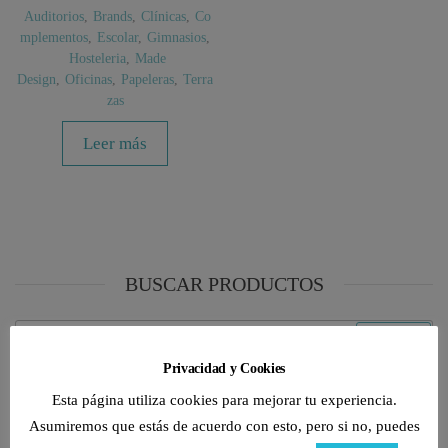
Auditorios
,
Brands
,
Clínicas
,
Co
mplementos
,
Escolar
,
Gimnasios
,
Hosteleria
,
Made
Design
,
Oficinas
,
Papeleras
,
Terra
zas
Leer más
BUSCAR PRODUCTOS
Buscar
Buscar
por:
Privacidad y Cookies
Esta página utiliza cookies para mejorar tu experiencia.
CATEGORÍAS DE PRODUCTO
Asumiremos que estás de acuerdo con esto, pero si no, puedes