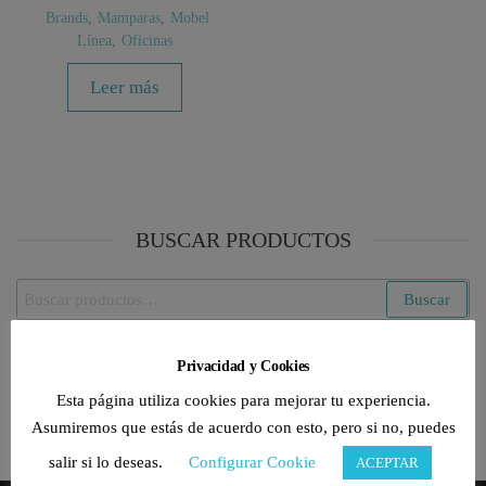
Brands
,
Mamparas
,
Mobel
Línea
,
Oficinas
Leer más
BUSCAR PRODUCTOS
Buscar
Buscar
por:
Privacidad y Cookies
CATEGORÍAS DE PRODUCTO
Esta página utiliza cookies para mejorar tu experiencia.
Selecciona una categoría
Asumiremos que estás de acuerdo con esto, pero si no, puedes
salir si lo deseas.
Configurar Cookie
ACEPTAR