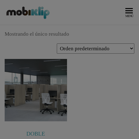
Saltar
al
Mobiliario
MOBIKLIP
MENÚ
Industrial
contenido
Mostrando el único resultado
DOBLE