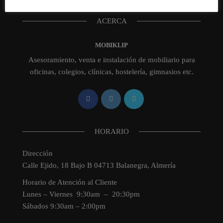
ACERCA
MOBIKLIP
Asesoramiento, venta e instalación de mobiliario para
oficinas, colegios, clínicas, hostelería, gimnasios etc.
HORARIO
Dirección
Calle Ejido, 18 Bajo B 04713 Balanegra, Almería
Horario de Atención al Cliente
Lunes – Viernes 9:30am – 20:30pm
Sábados 9:30am – 2:00pm