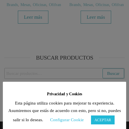
Brands
,
Mesas
,
Oficinas
,
Ofifran
Brands
,
Mesas
,
Oficinas
,
Ofifran
Leer más
Leer más
BUSCAR PRODUCTOS
Buscar
Buscar
por:
CATEGORÍAS DE PRODUCTO
Privacidad y Cookies
Esta página utiliza cookies para mejorar tu experiencia.
Selecciona una categoría
Asumiremos que estás de acuerdo con esto, pero si no, puedes
salir si lo deseas.
Configurar Cookie
ACEPTAR