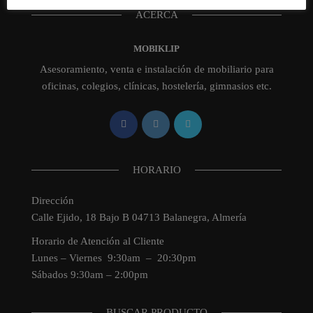
ACERCA
MOBIKLIP
Asesoramiento, venta e instalación de mobiliario para
oficinas, colegios, clínicas, hostelería, gimnasios etc.
HORARIO
Dirección
Calle Ejido, 18 Bajo B 04713 Balanegra, Almería
Horario de Atención al Cliente
Lunes – Viernes 9:30am – 20:30pm
Sábados 9:30am – 2:00pm
BUSCAR PRODUCTO