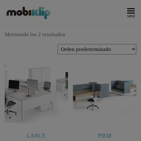
Saltar
al
Mobiliario
MOBIKLIP
MENÚ
Industrial
contenido
Mostrando los 2 resultados
LANCE
PIEM