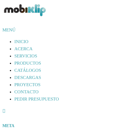
Saltar
al
contenido
Mobiliario Industrial
MENÚ
MOBIKLIP
INICIO
ACERCA
SERVICIOS
PRODUCTOS
CATÁLOGOS
DESCARGAS
PROYECTOS
CONTACTO
PEDIR PRESUPUESTO
META