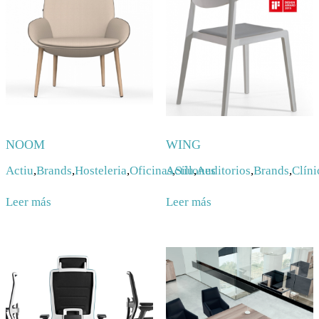
NOOM
WING
Actiu
,
Brands
,
Hosteleria
,
Oficinas
Actiu
,
Sillones
,
Auditorios
,
Brands
,
Clíni
Leer más
Leer más