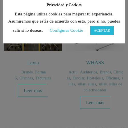
Privacidad y Cookies
Esta página utiliza cookies para mejorar tu experiencia.
Asumiremos que estás de acuerdo con esto, pero si no, puedes
salir si lo deseas.
Configurar Cookie
ACEPTAR
Lexia
WHASS
Brands
,
Forma
Actiu
,
Auditorios
,
Brands
,
Clínic
5
,
Oficinas
,
Taburetes
as
,
Escolar
,
Hosteleria
,
Oficinas
,
s
illas
,
sillas
,
sillas
,
sillas
,
sillas de
Leer más
colectividades
Leer más