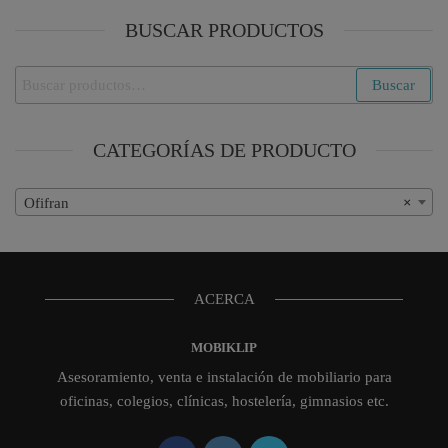
BUSCAR PRODUCTOS
Buscar
Buscar
por:
CATEGORÍAS DE PRODUCTO
Ofifran
×
ACERCA
MOBIKLIP
Asesoramiento, venta e instalación de mobiliario para
oficinas, colegios, clínicas, hostelería, gimnasios etc.