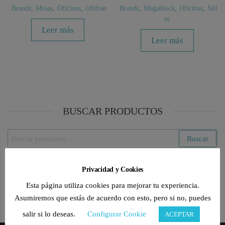
Brands
,
Mesas
,
Oficinas
,
Ofifran
Brands
,
Megablock
,
Oficinas
,
Sill
as
Leer más
Leer más
BUSCAR PRODUCTOS
Buscar
Buscar
por:
Privacidad y Cookies
CATEGORÍAS DE PRODUCTO
Esta página utiliza cookies para mejorar tu experiencia.
Selecciona una categoría
Asumiremos que estás de acuerdo con esto, pero si no, puedes
salir si lo deseas.
Configurar Cookie
ACEPTAR