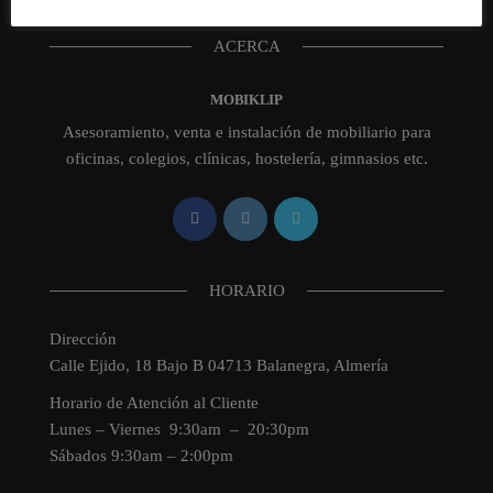
ACERCA
MOBIKLIP
Asesoramiento, venta e instalación de mobiliario para
oficinas, colegios, clínicas, hostelería, gimnasios etc.
HORARIO
Dirección
Calle Ejido, 18 Bajo B 04713 Balanegra, Almería
Horario de Atención al Cliente
Lunes – Viernes 9:30am – 20:30pm
Sábados 9:30am – 2:00pm