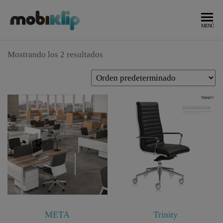
Saltar
al
Mobiliario
MOBIKLIP
MENÚ
Industrial
contenido
Mostrando los 2 resultados
META
Trinity