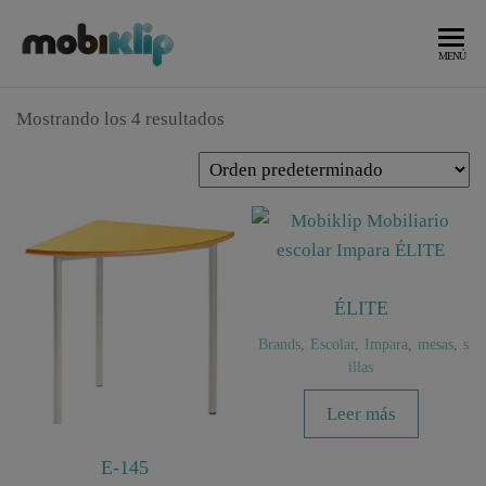
Saltar
al
Mobiliario
MOBIKLIP
MENÚ
Industrial
contenido
Mostrando los 4 resultados
ÉLITE
Brands
,
Escolar
,
Impara
,
mesas
,
s
illas
Leer más
E-145