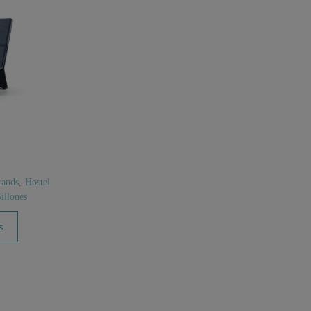
rands
,
Hostel
illones
s