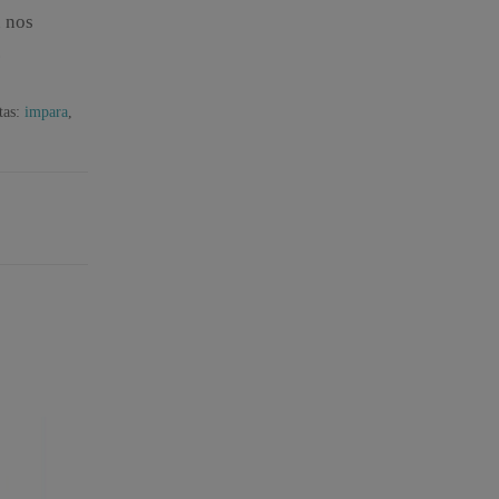
 nos
.
tas:
impara
,