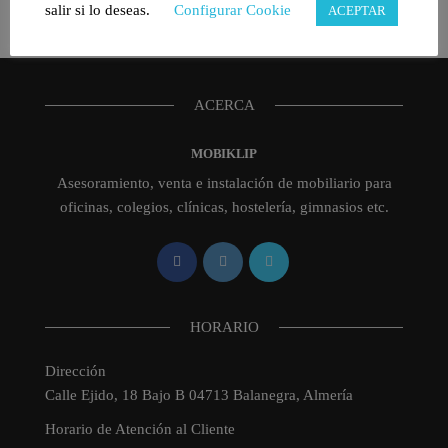
Selecciona una categoría
salir si lo deseas.
Configurar Cookie
ACEPTAR
ACERCA
MOBIKLIP
Asesoramiento, venta e instalación de mobiliario para
oficinas, colegios, clínicas, hostelería, gimnasios etc.
HORARIO
Dirección
Calle Ejido, 18 Bajo B 04713 Balanegra, Almería
Horario de Atención al Cliente