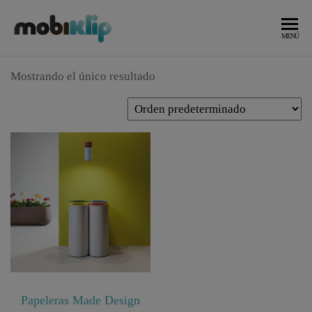
Saltar
al
Mobiliario
MOBIKLIP
MENÚ
Industrial
contenido
Mostrando el único resultado
Papeleras Made Design