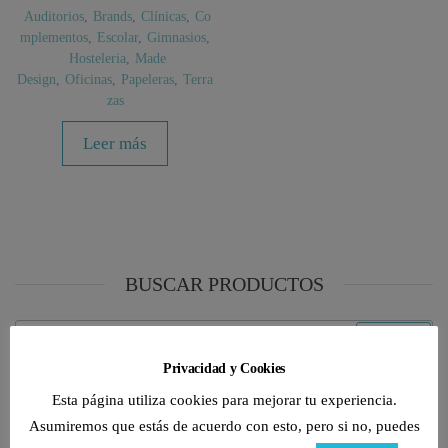
Auditorios
,
Brands
,
Clínicas
,
Co
mplementos
,
Escolar
,
Gimnasios
,
Hosteleria
,
Made
Design
,
Oficinas
,
Papeleras
,
Terra
zas
Leer más
BUSCAR PRODUCTOS
Buscar
Buscar
por:
Privacidad y Cookies
Esta página utiliza cookies para mejorar tu experiencia.
CATEGORÍAS DE PRODUCTO
Asumiremos que estás de acuerdo con esto, pero si no, puedes