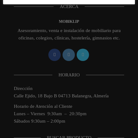
ACERCA
MOBIKLIP
Asesoramiento, venta e instalación de mobiliario para
oficinas, colegios, clínicas, hostelería, gimnasios etc.
HORARIO
Dirección
Calle Ejido, 18 Bajo B 04713 Balanegra, Almería
Horario de Atención al Cliente
Lunes – Viernes 9:30am – 20:30pm
Sábados 9:30am – 2:00pm
BUSCAR PRODUCTO