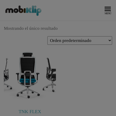
Saltar
al
Mobiliario
MOBIKLIP
MENÚ
Industrial
contenido
Mostrando el único resultado
TNK FLEX