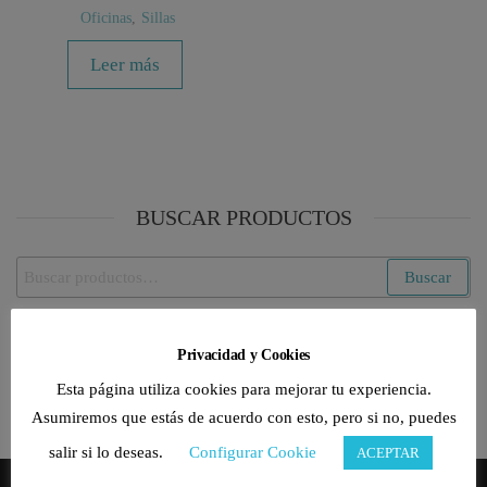
Oficinas
,
Sillas
Leer más
BUSCAR PRODUCTOS
Buscar
Buscar
por:
CATEGORÍAS DE PRODUCTO
Privacidad y Cookies
Esta página utiliza cookies para mejorar tu experiencia.
Selecciona una categoría
Asumiremos que estás de acuerdo con esto, pero si no, puedes
salir si lo deseas.
Configurar Cookie
ACEPTAR