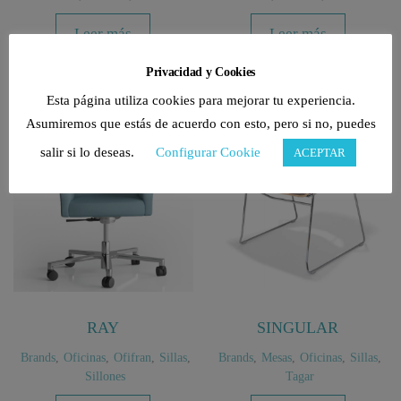
Leer más
Leer más
Privacidad y Cookies
Esta página utiliza cookies para mejorar tu experiencia.
Asumiremos que estás de acuerdo con esto, pero si no, puedes
salir si lo deseas.
Configurar Cookie
ACEPTAR
RAY
SINGULAR
Brands
,
Oficinas
,
Ofifran
,
Sillas
,
Brands
,
Mesas
,
Oficinas
,
Sillas
,
Sillones
Tagar