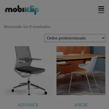
Saltar
al
Mobiliario
MOBIKLIP
MENÚ
Industrial
contenido
Mostrando los 8 resultados
ADVANCE
ANGIE