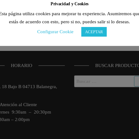
Privacidad y Cookies
Esta página utiliza cookies para mejorar tu experiencia. Asumiremos qu
estás de acuerdo con esto, pero si no, puedes salir si lo deseas.
Configurar Cookie
ACEPTAR
HORARIO
BUSCAR PRODUCT
Buscar:
o, 18 Bajo B 04713 Balanegra,
Atención al Cliente
iernes 9:30am – 20:30pm
:30am – 2:00pm