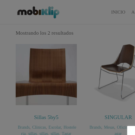
Saltar
al
INICIO
A
Mobiliario
MOBIKLIP
Industrial
contenido
Mostrando los 2 resultados
Sillas 5by5
SINGULAR
Brands
,
Clínicas
,
Escolar
,
Hostele
Brands
,
Mesas
,
Oficinas
,
ria
,
sillas
,
sillas
,
sillas
,
Tagar
agar