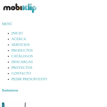
Saltar
al
contenido
Mobiliario Industrial
MENÚ
MOBIKLIP
INICIO
ACERCA
SERVICIOS
PRODUCTOS
CATÁLOGOS
DESCARGAS
PROYECTOS
CONTACTO
PEDIR PRESUPUESTO
Badminton