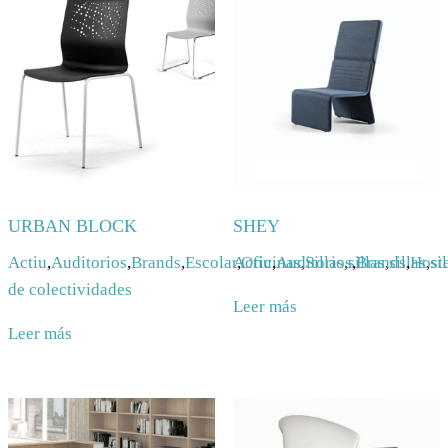
URBAN BLOCK
SHEY
Actiu
,
Auditorios
,
Brands
,
Escolar
Actiu
,
Oficinas
,
Auditorios
,
Sillas
,
sillas
,
Brands
,
sillas
,
Hoste
,
si
de colectividades
Leer más
Leer más