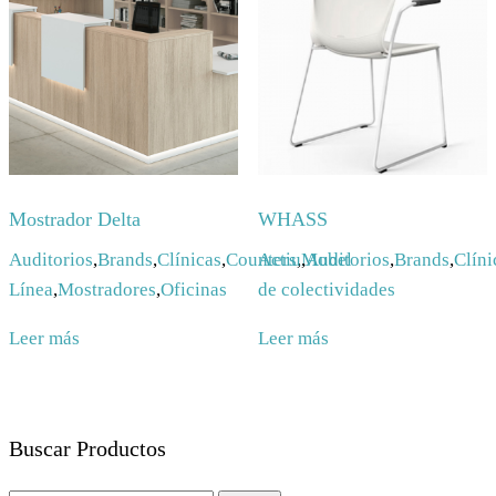
Mostrador Delta
WHASS
Auditorios
,
Brands
,
Clínicas
,
Counters
Actiu
,
,
Mobel
Auditorios
,
Brands
,
Clíni
Línea
,
Mostradores
,
Oficinas
de colectividades
Leer más
Leer más
Buscar Productos