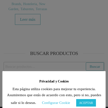
Brands
,
Hosteleria
,
New
Garden
,
Taburetes
,
Terrazas
Leer más
BUSCAR PRODUCTOS
Buscar
Buscar
por:
Privacidad y Cookies
CATEGORÍAS DE PRODUCTO
Esta página utiliza cookies para mejorar tu experiencia.
Selecciona una categoría
Asumiremos que estás de acuerdo con esto, pero si no, puedes
salir si lo deseas.
Configurar Cookie
ACEPTAR