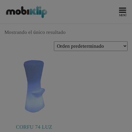
Saltar
al
Mobiliario
MOBIKLIP
MENÚ
Industrial
contenido
Mostrando el único resultado
CORFU 74 LUZ