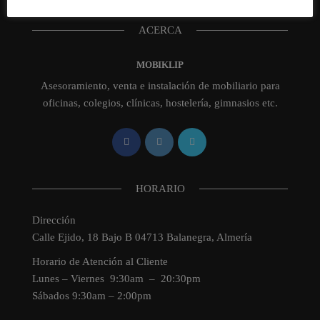
ACERCA
MOBIKLIP
Asesoramiento, venta e instalación de mobiliario para
oficinas, colegios, clínicas, hostelería, gimnasios etc.
HORARIO
Dirección
Calle Ejido, 18 Bajo B 04713 Balanegra, Almería
Horario de Atención al Cliente
Lunes – Viernes 9:30am – 20:30pm
Sábados 9:30am – 2:00pm