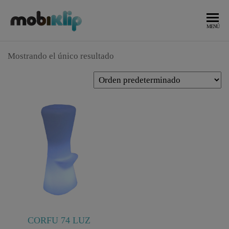
Saltar
al
Mobiliario
MOBIKLIP
MENÚ
Industrial
contenido
Mostrando el único resultado
CORFU 74 LUZ