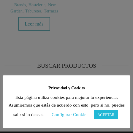
Brands
,
Hosteleria
,
New
Garden
,
Taburetes
,
Terrazas
Leer más
BUSCAR PRODUCTOS
Buscar
Buscar
por:
Privacidad y Cookies
Esta página utiliza cookies para mejorar tu experiencia.
CATEGORÍAS DE PRODUCTO
Asumiremos que estás de acuerdo con esto, pero si no, puedes
salir si lo deseas.
Configurar Cookie
ACEPTAR
Selecciona una categoría