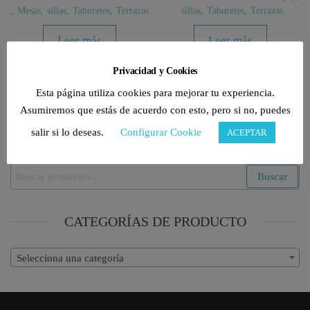
,
Mesas
,
sillas
,
Taburetes
,
Terrazas
sillas
,
Taburetes
,
Terrazas
Leer más
Leer más
Privacidad y Cookies
Esta página utiliza cookies para mejorar tu experiencia.
Asumiremos que estás de acuerdo con esto, pero si no, puedes
salir si lo deseas.
Configurar Cookie
ACEPTAR
BUSCAR PRODUCTOS
Buscar
Buscar
por:
CATEGORÍAS DE PRODUCTO
Selecciona una categoría