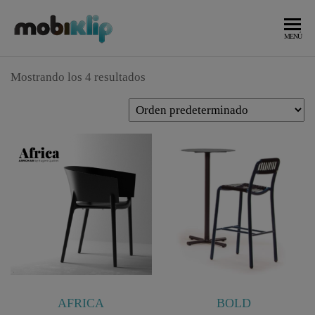
Saltar
al
Mobiliario
MOBIKLIP
MENÚ
Industrial
contenido
Mostrando los 4 resultados
AFRICA
BOLD